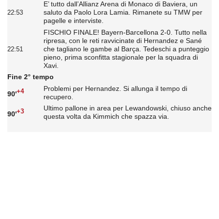
E’ tutto dall’Allianz Arena di Monaco di Baviera, un
saluto da Paolo Lora Lamia. Rimanete su TMW per
22:53
pagelle e interviste.
FISCHIO FINALE! Bayern-Barcellona 2-0. Tutto nella
ripresa, con le reti ravvicinate di Hernandez e Sané
che tagliano le gambe al Barça. Tedeschi a punteggio
22:51
pieno, prima sconfitta stagionale per la squadra di
Xavi.
Fine 2° tempo
Problemi per Hernandez. Si allunga il tempo di
+4
90'
recupero.
Ultimo pallone in area per Lewandowski, chiuso anche
+3
90'
questa volta da Kimmich che spazza via.