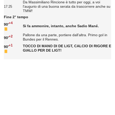
Da Massimiliano Rincione è tutto per oggi, a voi
l'augurio di una buona serata da trascorrere anche su
17:25
TMW!
Fine 2° tempo
+4
90'
Si fa ammonire, intanto, anche Sadio Mané.
Pallone da una parte, portiere dall'altra. Primo gol in
+2
90'
Bundes per il Rennes.
+1
TOCCO DI MANO DI DE LIGT, CALCIO DI RIGORE E
90'
GIALLO PER DE LIGT!