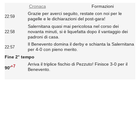
Cronaca
Formazioni
Grazie per averci seguito, restate con noi per le
22:59
pagelle e le dichiarazioni del post-gara!
Salernitana quasi mai pericolosa nel corso dei
novanta minuti, si è liquefatta dopo il vantaggio dei
22:58
padroni di casa.
Il Benevento domina il derby e schianta la Salernitana
22:57
per 4-0 con pieno merito.
Fine 2° tempo
Arriva il triplice fischio di Pezzuto! Finisce 3-0 per il
+7
90'
Benevento.