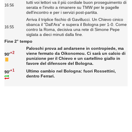
tutti voi lettori va il più cordiale buon proseguimento di
16:56
serata e l'invito a rimanere su TMW per le pagelle
dell'incontro e per i servizi post-partita.
Arriva il triplice fischio di Gavillucci. Un Chievo cinico
sbanca il "Dall'Ara" e supera il Bologna per 1-0. Come
16:55
contro la Roma, decisiva una rete di Simone Pepe
siglata a dieci minuti dalla fine.
Fine 2° tempo
Paloschi prova ad andarsene in contropiede, ma
+2
viene fermato da Oikonomou. Ci sarà un calcio di
90'
punizione per il Chievo e un cartellino giallo in
favore del difensore del Bologna.
+1
Ultimo cambio nel Bologna: fuori Rossettini,
90'
dentro Ferrari.