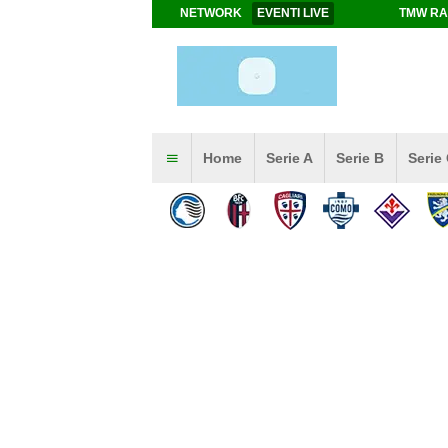
NETWORK
EVENTI LIVE
TMW RA
Home
Serie A
Serie B
Serie