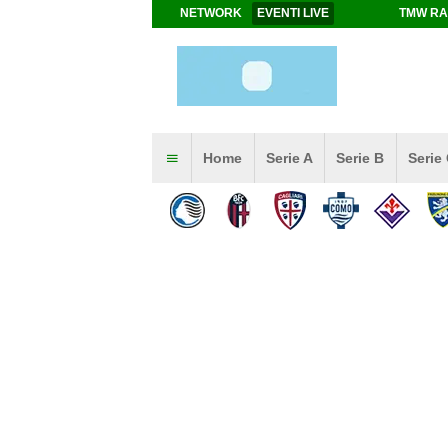
NETWORK
EVENTI LIVE
TMW RA
Home
Serie A
Serie B
Serie