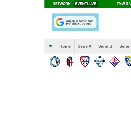
NETWORK
EVENTI LIVE
TMW RA
Home
Serie A
Serie B
Serie