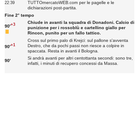
TUTTOmercatoWEB.com per le pagelle e le
22:39
dichiarazioni post-partita.
Fine 2° tempo
Chiude in avanti la squadra di Donadoni. Calcio di
+3
90'
punizione per i rossoblù e cartellino giallo per
Rincon, punito per un fallo tattico.
Cross sul primo palo di Krejci: sul pallone s'avventa
+1
Destro, che da pochi passi non riesce a colpire in
90'
spaccata. Resta in avanti il Bologna.
Si andrà avanti per altri centottanta secondi: sono tre,
90'
infatti, i minuti di recupero concessi da Massa.