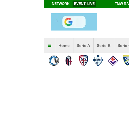
NETWORK
EVENTI LIVE
TMW RA
Home
Serie A
Serie B
Serie