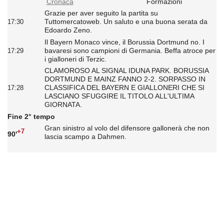
Cronaca
Formazioni
Grazie per aver seguito la partita su
Tuttomercatoweb. Un saluto e una buona serata da
17:30
Edoardo Zeno.
Il Bayern Monaco vince, il Borussia Dortmund no. I
bavaresi sono campioni di Germania. Beffa atroce per
17:29
i gialloneri di Terzic.
CLAMOROSO AL SIGNAL IDUNA PARK. BORUSSIA
DORTMUND E MAINZ FANNO 2-2. SORPASSO IN
CLASSIFICA DEL BAYERN E GIALLONERI CHE SI
17:28
LASCIANO SFUGGIRE IL TITOLO ALL'ULTIMA
GIORNATA.
Fine 2° tempo
Gran sinistro al volo del difensore gallonerà che non
+7
90'
lascia scampo a Dahmen.