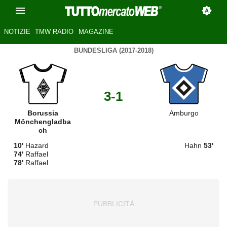
NOTIZIE
TMW RADIO
MAGAZINE
BUNDESLIGA (2017-2018)
3-1
Borussia
Amburgo
Mönchengladba
ch
10'
Hazard
Hahn
53'
74'
Raffael
78'
Raffael