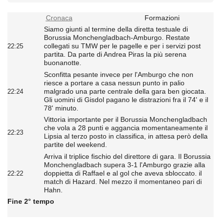
Cronaca
Formazioni
Siamo giunti al termine della diretta testuale di
Borussia Monchengladbach-Amburgo. Restate
collegati su TMW per le pagelle e per i servizi post
22:25
partita. Da parte di Andrea Piras la più serena
buonanotte.
Sconfitta pesante invece per l'Amburgo che non
riesce a portare a casa nessun punto in palio
malgrado una parte centrale della gara ben giocata.
22:24
Gli uomini di Gisdol pagano le distrazioni fra il 74' e il
78' minuto.
Vittoria importante per il Borussia Monchengladbach
che vola a 28 punti e aggancia momentaneamente il
22:23
Lipsia al terzo posto in classifica, in attesa però della
partite del weekend.
Arriva il triplice fischio del direttore di gara. Il Borussia
Monchengladbach supera 3-1 l'Amburgo grazie alla
doppietta di Raffael e al gol che aveva sbloccato. il
22:22
match di Hazard. Nel mezzo il momentaneo pari di
Hahn.
Fine 2° tempo