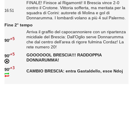
FINALE! Finisce al Rigamonti! Il Brescia vince 2-0
contro il Crotone. Vittoria sofferta, ma meritata per la
16:51
squadra di Corini: autorete di Molina e gol di
Donnarumma. I lombardi volano a più 4 sul Palermo.
Fine 2° tempo
Arriva il graffio del capocannoniere con un ripartenza
micidiale del Brescia: Dall'Oglio serve Donnarumma
+5
90'
che dal centro dell'area di rigore fulmina Cordaz! La
rete numero 20!
+5
GOOOOOOL BRESCIA!!! RADDOPPIA
90'
DONNARUMMA!
+3
90'
CAMBIO BRESCIA: entra Gastaldello, esce Ndoj