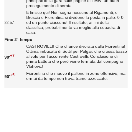
principali della gara sulle pagine di TMW, un buon
proseguimento di serata.
E finisce qui! Non segna nessuno al Rigamonti, e
Brescia e Fiorentina si dividono la posta in palio: 0-0
ed un punto ciascuno! Il risultato, ai fini della
22:57
classifica, probabilmente va meglio alla squadra di
casa.
Fine 2° tempo
CASTROVILLI! Che chance divorata dalla Fiorentina!
Ottima imbucata di Sottil per Pulgar, che crossa basso
+7
al volo per l'accorrente Castrovilli. Conclusione di
90'
prima battuta che però viene fermata dal compagno
Vlahovic!
Fiorentina che muove il pallone in zone offensive, ma
+5
90'
ormai da tempo non trova trame azzeccate.