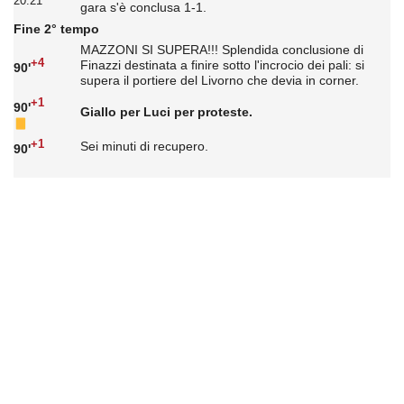
20:21
gara s'è conclusa 1-1.
Fine 2° tempo
MAZZONI SI SUPERA!!! Splendida conclusione di
+4
Finazzi destinata a finire sotto l'incrocio dei pali: si
90'
supera il portiere del Livorno che devia in corner.
+1
90'
Giallo per Luci per proteste.
+1
Sei minuti di recupero.
90'