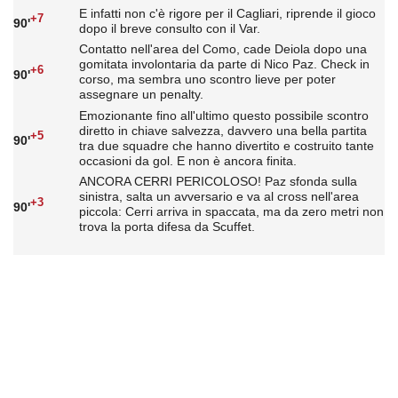
E infatti non c'è rigore per il Cagliari, riprende il gioco
+7
90'
dopo il breve consulto con il Var.
Contatto nell'area del Como, cade Deiola dopo una
gomitata involontaria da parte di Nico Paz. Check in
+6
90'
corso, ma sembra uno scontro lieve per poter
assegnare un penalty.
Emozionante fino all'ultimo questo possibile scontro
diretto in chiave salvezza, davvero una bella partita
+5
90'
tra due squadre che hanno divertito e costruito tante
occasioni da gol. E non è ancora finita.
ANCORA CERRI PERICOLOSO! Paz sfonda sulla
sinistra, salta un avversario e va al cross nell'area
+3
90'
piccola: Cerri arriva in spaccata, ma da zero metri non
trova la porta difesa da Scuffet.