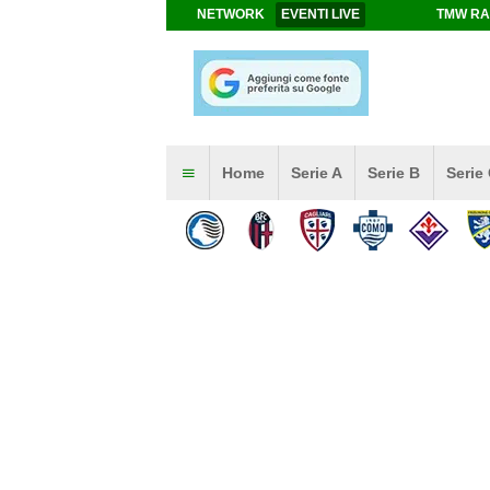
NETWORK
EVENTI LIVE
TMW RA
Home
Serie A
Serie B
Serie