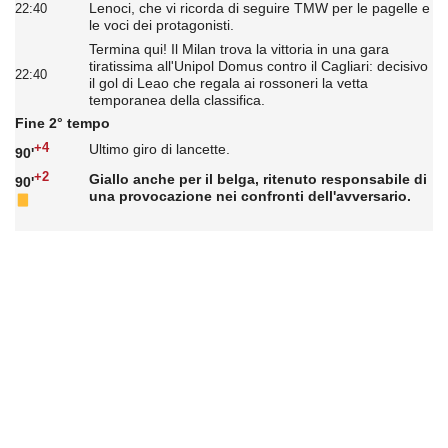
Lenoci, che vi ricorda di seguire TMW per le pagelle e
22:40
le voci dei protagonisti.
Termina qui! Il Milan trova la vittoria in una gara
tiratissima all'Unipol Domus contro il Cagliari: decisivo
22:40
il gol di Leao che regala ai rossoneri la vetta
temporanea della classifica.
Fine 2° tempo
+4
Ultimo giro di lancette.
90'
+2
Giallo anche per il belga, ritenuto responsabile di
90'
una provocazione nei confronti dell'avversario.