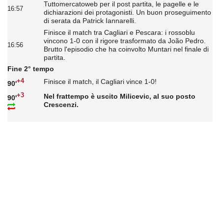
Tuttomercatoweb per il post partita, le pagelle e le
16:57
dichiarazioni dei protagonisti. Un buon proseguimento
di serata da Patrick Iannarelli.
Finisce il match tra Cagliari e Pescara: i rossoblu
vincono 1-0 con il rigore trasformato da João Pedro.
16:56
Brutto l'episodio che ha coinvolto Muntari nel finale di
partita.
Fine 2° tempo
+4
Finisce il match, il Cagliari vince 1-0!
90'
+3
Nel frattempo è uscito Milicevic, al suo posto
90'
Crescenzi.