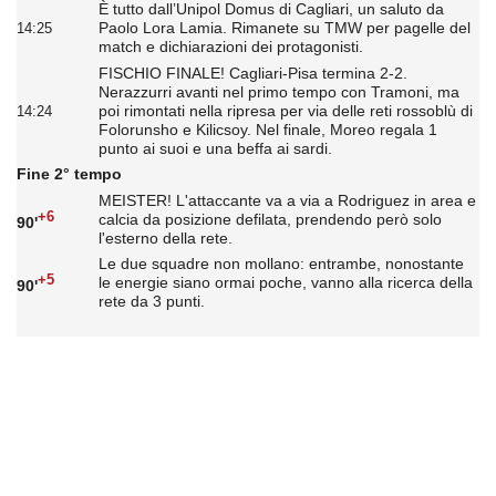
È tutto dall’Unipol Domus di Cagliari, un saluto da
Paolo Lora Lamia. Rimanete su TMW per pagelle del
14:25
match e dichiarazioni dei protagonisti.
FISCHIO FINALE! Cagliari-Pisa termina 2-2.
Nerazzurri avanti nel primo tempo con Tramoni, ma
poi rimontati nella ripresa per via delle reti rossoblù di
14:24
Folorunsho e Kilicsoy. Nel finale, Moreo regala 1
punto ai suoi e una beffa ai sardi.
Fine 2° tempo
MEISTER! L'attaccante va a via a Rodriguez in area e
+6
calcia da posizione defilata, prendendo però solo
90'
l'esterno della rete.
Le due squadre non mollano: entrambe, nonostante
+5
le energie siano ormai poche, vanno alla ricerca della
90'
rete da 3 punti.