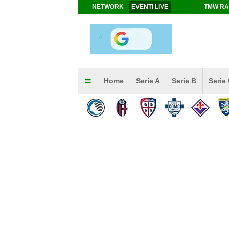
NETWORK
EVENTI LIVE
TMW RA
Home
Serie A
Serie B
Serie