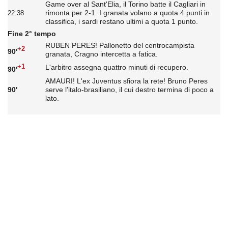
Game over al Sant'Elia, il Torino batte il Cagliari in
rimonta per 2-1. I granata volano a quota 4 punti in
22:38
classifica, i sardi restano ultimi a quota 1 punto.
Fine 2° tempo
RUBEN PERES! Pallonetto del centrocampista
+2
90'
granata, Cragno intercetta a fatica.
+1
L'arbitro assegna quattro minuti di recupero.
90'
AMAURI! L'ex Juventus sfiora la rete! Bruno Peres
90'
serve l'italo-brasiliano, il cui destro termina di poco a
lato.