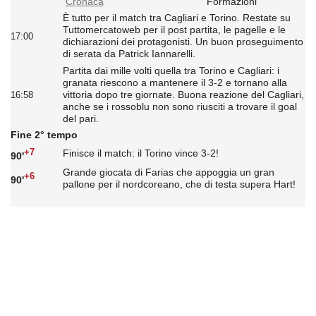
Cronaca
Formazioni
È tutto per il match tra Cagliari e Torino. Restate su
Tuttomercatoweb per il post partita, le pagelle e le
17:00
dichiarazioni dei protagonisti. Un buon proseguimento
di serata da Patrick Iannarelli.
Partita dai mille volti quella tra Torino e Cagliari: i
granata riescono a mantenere il 3-2 e tornano alla
vittoria dopo tre giornate. Buona reazione del Cagliari,
16:58
anche se i rossoblu non sono riusciti a trovare il goal
del pari.
Fine 2° tempo
+7
Finisce il match: il Torino vince 3-2!
90'
Grande giocata di Farias che appoggia un gran
+6
90'
pallone per il nordcoreano, che di testa supera Hart!