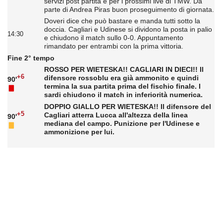
servizi post partita e per i prossimi live di TMW. Da
parte di Andrea Piras buon proseguimento di giornata.
Doveri dice che può bastare e manda tutti sotto la
doccia. Cagliari e Udinese si dividono la posta in palio
14:30
e chiudono il match sullo 0-0. Appuntamento
rimandato per entrambi con la prima vittoria.
Fine 2° tempo
ROSSO PER WIETESKA!! CAGLIARI IN DIECI!! Il
+6
difensore rossoblu era già ammonito e quindi
90'
termina la sua partita prima del fischio finale. I
sardi chiudono il match in inferiorità numerica.
DOPPIO GIALLO PER WIETESKA!! Il difensore del
+5
Cagliari atterra Lucca all'altezza della linea
90'
mediana del campo. Punizione per l'Udinese e
ammonizione per lui.