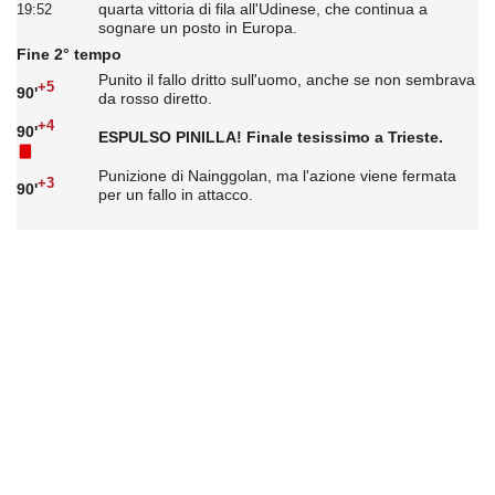
quarta vittoria di fila all'Udinese, che continua a
19:52
sognare un posto in Europa.
Fine 2° tempo
Punito il fallo dritto sull'uomo, anche se non sembrava
+5
90'
da rosso diretto.
+4
90'
ESPULSO PINILLA! Finale tesissimo a Trieste.
Punizione di Nainggolan, ma l'azione viene fermata
+3
90'
per un fallo in attacco.