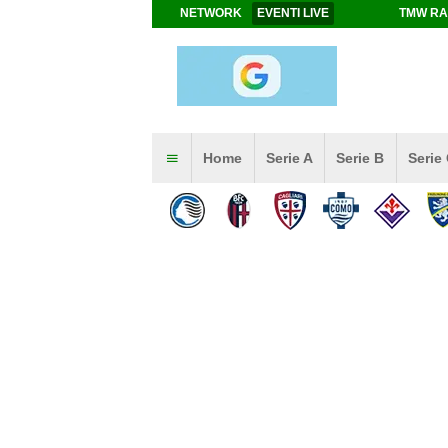
NETWORK
EVENTI LIVE
TMW RA
Home
Serie A
Serie B
Serie