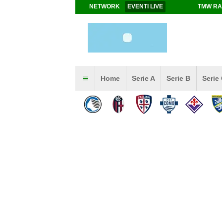
NETWORK
EVENTI LIVE
TMW RA
Home
Serie A
Serie B
Serie