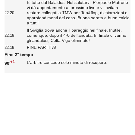
E' tutto dal Balaidos. Nel salutarvi, Pierpaolo Matrone
vi dà appuntamento al prossimo live e vi invita a
restare collegati a TMW per Top&flop, dichiarazioni e
22:20
approfondimenti del caso. Buona serata e buon calcio
a tutti!
Il Siviglia trova anche il pareggio nel finale. Inutile,
comunque, dopo il 4-0 dell'andata. In finale ci vanno
22:19
gli andalusi, Celta Vigo eliminato!
FINE PARTITA!
22:19
Fine 2° tempo
+1
L'arbitro concede solo minuto di recupero.
90'