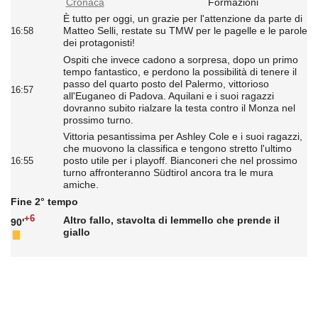
Cronaca
Formazioni
È tutto per oggi, un grazie per l'attenzione da parte di
Matteo Selli, restate su TMW per le pagelle e le parole
16:58
dei protagonisti!
Ospiti che invece cadono a sorpresa, dopo un primo
tempo fantastico, e perdono la possibilità di tenere il
passo del quarto posto del Palermo, vittorioso
16:57
all'Euganeo di Padova. Aquilani e i suoi ragazzi
dovranno subito rialzare la testa contro il Monza nel
prossimo turno.
Vittoria pesantissima per Ashley Cole e i suoi ragazzi,
che muovono la classifica e tengono stretto l'ultimo
posto utile per i playoff. Bianconeri che nel prossimo
16:55
turno affronteranno Südtirol ancora tra le mura
amiche.
Fine 2° tempo
+6
Altro fallo, stavolta di Iemmello che prende il
90'
giallo