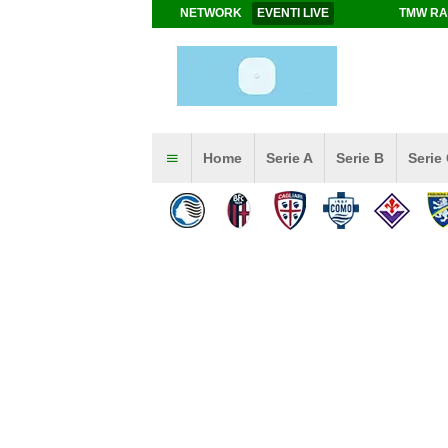
NETWORK
EVENTI LIVE
TMW RA
Home
Serie A
Serie B
Serie