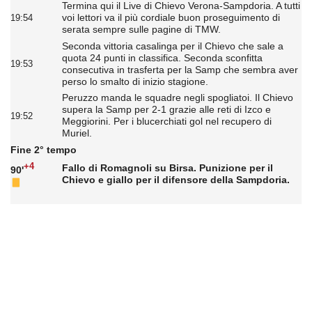
Termina qui il Live di Chievo Verona-Sampdoria. A tutti
voi lettori va il più cordiale buon proseguimento di
19:54
serata sempre sulle pagine di TMW.
Seconda vittoria casalinga per il Chievo che sale a
quota 24 punti in classifica. Seconda sconfitta
19:53
consecutiva in trasferta per la Samp che sembra aver
perso lo smalto di inizio stagione.
Peruzzo manda le squadre negli spogliatoi. Il Chievo
supera la Samp per 2-1 grazie alle reti di Izco e
19:52
Meggiorini. Per i blucerchiati gol nel recupero di
Muriel.
Fine 2° tempo
+4
Fallo di Romagnoli su Birsa. Punizione per il
90'
Chievo e giallo per il difensore della Sampdoria.