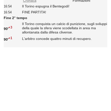
Cronaca
Formazioni
Il Torino espugna il Bentegodi!
16:54
FINE PARTITA!
16:54
Fine 2° tempo
Il Torino conquista un calcio di punizione, sugli sviluppi
+3
della quale la sfera viene scodellata in area ma
90'
allontanata dalla difesa clivense.
+1
L'arbitro concede quattro minuti di recupero.
90'