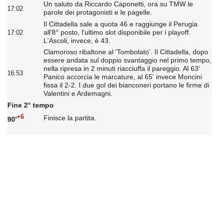
Un saluto da Riccardo Caponetti, ora su TMW le
17:02
parole dei protagonisti e le pagelle.
Il Cittadella sale a quota 46 e raggiunge il Perugia
all'8° posto, l'ultimo slot disponibile per i playoff.
17:02
L'Ascoli, invece, è 43.
Clamoroso ribaltone al 'Tombolato'. Il Cittadella, dopo
essere andata sul doppio svantaggio nel primo tempo,
nella ripresa in 2 minuti riacciuffa il pareggio. Al 63'
16:53
Panico accorcia le marcature, al 65' invece Moncini
fissa il 2-2. I due gol dei bianconeri portano le firme di
Valentini e Ardemagni.
Fine 2° tempo
+6
Finisce la partita.
90'