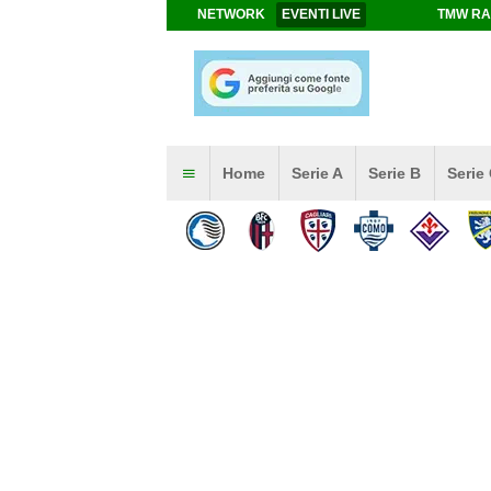
NETWORK
EVENTI LIVE
TMW RA
Home
Serie A
Serie B
Serie