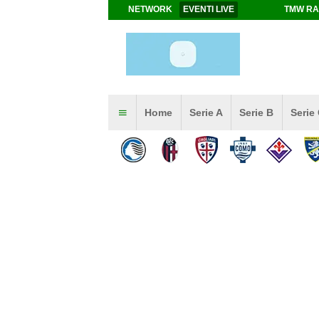
NETWORK
EVENTI LIVE
TMW RA
Home
Serie A
Serie B
Serie