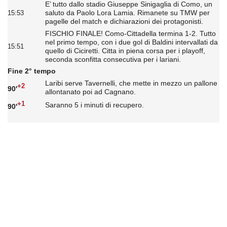
E’ tutto dallo stadio Giuseppe Sinigaglia di Como, un
saluto da Paolo Lora Lamia. Rimanete su TMW per
15:53
pagelle del match e dichiarazioni dei protagonisti.
FISCHIO FINALE! Como-Cittadella termina 1-2. Tutto
nel primo tempo, con i due gol di Baldini intervallati da
15:51
quello di Ciciretti. Citta in piena corsa per i playoff,
seconda sconfitta consecutiva per i lariani.
Fine 2° tempo
Laribi serve Tavernelli, che mette in mezzo un pallone
+2
90'
allontanato poi ad Cagnano.
+1
Saranno 5 i minuti di recupero.
90'