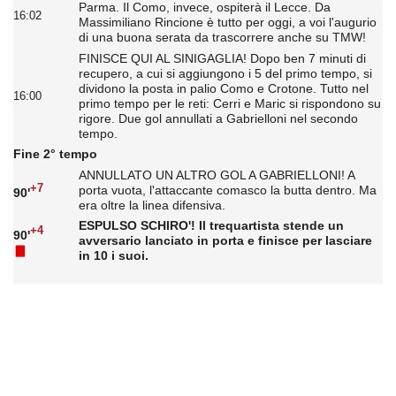
Parma. Il Como, invece, ospiterà il Lecce. Da
16:02
Massimiliano Rincione è tutto per oggi, a voi l'augurio
di una buona serata da trascorrere anche su TMW!
FINISCE QUI AL SINIGAGLIA! Dopo ben 7 minuti di
recupero, a cui si aggiungono i 5 del primo tempo, si
dividono la posta in palio Como e Crotone. Tutto nel
16:00
primo tempo per le reti: Cerri e Maric si rispondono su
rigore. Due gol annullati a Gabrielloni nel secondo
tempo.
Fine 2° tempo
ANNULLATO UN ALTRO GOL A GABRIELLONI! A
+7
porta vuota, l'attaccante comasco la butta dentro. Ma
90'
era oltre la linea difensiva.
ESPULSO SCHIRO'! Il trequartista stende un
+4
90'
avversario lanciato in porta e finisce per lasciare
in 10 i suoi.