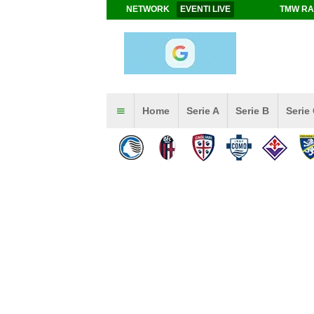
NETWORK
EVENTI LIVE
TMW RA
Home
Serie A
Serie B
Serie