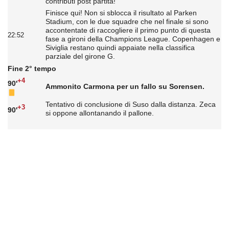
contributi post partita!
Finisce qui! Non si sblocca il risultato al Parken
Stadium, con le due squadre che nel finale si sono
accontentate di raccogliere il primo punto di questa
22:52
fase a gironi della Champions League. Copenhagen e
Siviglia restano quindi appaiate nella classifica
parziale del girone G.
Fine 2° tempo
+4
90'
Ammonito Carmona per un fallo su Sorensen.
Tentativo di conclusione di Suso dalla distanza. Zeca
+3
90'
si oppone allontanando il pallone.