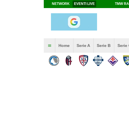
NETWORK
EVENTI LIVE
TMW RA
Home
Serie A
Serie B
Serie