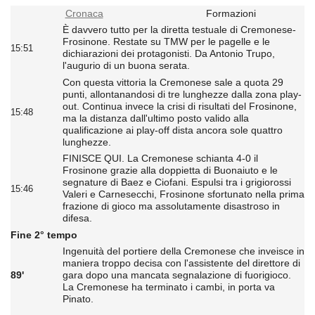
Cronaca
Formazioni
È davvero tutto per la diretta testuale di Cremonese-
Frosinone. Restate su TMW per le pagelle e le
15:51
dichiarazioni dei protagonisti. Da Antonio Trupo,
l'augurio di un buona serata.
Con questa vittoria la Cremonese sale a quota 29
punti, allontanandosi di tre lunghezze dalla zona play-
out. Continua invece la crisi di risultati del Frosinone,
15:48
ma la distanza dall'ultimo posto valido alla
qualificazione ai play-off dista ancora sole quattro
lunghezze.
FINISCE QUI. La Cremonese schianta 4-0 il
Frosinone grazie alla doppietta di Buonaiuto e le
segnature di Baez e Ciofani. Espulsi tra i grigiorossi
15:46
Valeri e Carnesecchi, Frosinone sfortunato nella prima
frazione di gioco ma assolutamente disastroso in
difesa.
Fine 2° tempo
Ingenuità del portiere della Cremonese che inveisce in
maniera troppo decisa con l'assistente del direttore di
89'
gara dopo una mancata segnalazione di fuorigioco.
La Cremonese ha terminato i cambi, in porta va
Pinato.