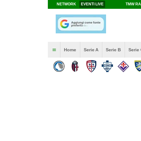
NETWORK
EVENTI LIVE
TMW RA
Home
Serie A
Serie B
Serie