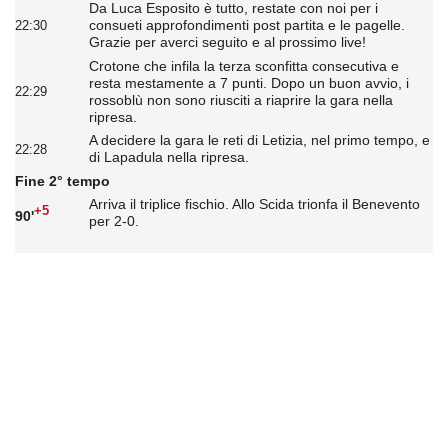
Da Luca Esposito è tutto, restate con noi per i
consueti approfondimenti post partita e le pagelle.
22:30
Grazie per averci seguito e al prossimo live!
Crotone che infila la terza sconfitta consecutiva e
resta mestamente a 7 punti. Dopo un buon avvio, i
22:29
rossoblù non sono riusciti a riaprire la gara nella
ripresa.
A decidere la gara le reti di Letizia, nel primo tempo, e
22:28
di Lapadula nella ripresa.
Fine 2° tempo
Arriva il triplice fischio. Allo Scida trionfa il Benevento
+5
90'
per 2-0.