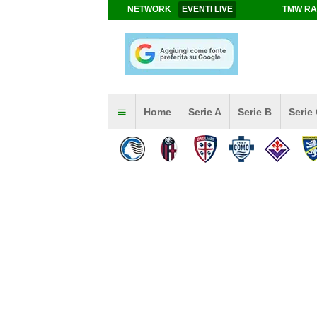
NETWORK
EVENTI LIVE
TMW RA
Home
Serie A
Serie B
Serie