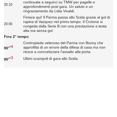
continuate a seguirci su TMW per pagelle e
20:10
approfondimenti post gara. Un saluto e un
ringraziamento da Lidia Vivaldi.
Finisce qui! Il Parma passa allo Scida grazie al gol di
rapina di Vazquez nel primo tempo. Il Crotone si
20:06
congeda dalla Serie B con una prestazione a testa
alta ma senza gol.
Fine 2° tempo
Contropiede velenoso del Parma con Bonny che
+4
approfitta di un errore della difesa di casa ma non
90'
riesce a concretizzare l'assalto alla porta.
+3
Ultimi scampoli di gara allo Scida.
90'