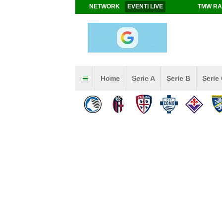
NETWORK
EVENTI LIVE
TMW RA
Home
Serie A
Serie B
Serie