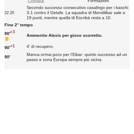
Cronaca
Formazioni
Secondo successo consecutivo casalingo per i baschi:
3-1 contro il Getafe. La squadra di Mendilibar sale a
22:20
19 punti, mentre quella di Escribà resta a 10.
Fine 2° tempo
+3
90'
Ammonito Alexis per gioco scorretto.
+1
4' di recupero.
90'
Manca ormai poco per l'Eibar: quinto successo ad un
90'
passo e zona Europa sempre più vicina.