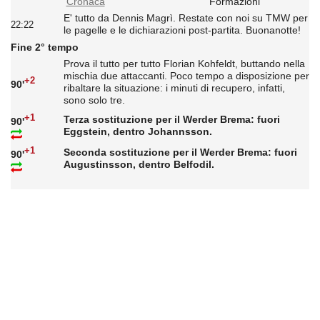
Cronaca
Formazioni
E' tutto da Dennis Magrì. Restate con noi su TMW per
22:22
le pagelle e le dichiarazioni post-partita. Buonanotte!
Fine 2° tempo
Prova il tutto per tutto Florian Kohfeldt, buttando nella
mischia due attaccanti. Poco tempo a disposizione per
+2
90'
ribaltare la situazione: i minuti di recupero, infatti,
sono solo tre.
+1
Terza sostituzione per il Werder Brema: fuori
90'
Eggstein, dentro Johannsson.
+1
Seconda sostituzione per il Werder Brema: fuori
90'
Augustinsson, dentro Belfodil.