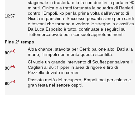
stagionale in trasferta e lo fa con due tiri in porta in 90
minuti. Cinica e a tratti fortunata la squadra di Ranieri
contro l'Empoli, ko per la prima volta dall'avvento di
16:57
Nicola in panchina. Successo pesantissimo per i sardi
e toscani che tornano a vedere le streghe in classifica.
Da Luca Esposito è tutto, continuate a seguirci su
Tuttomercatoweb per i consueti approfondimenti.
Fine 2° tempo
Altra chance, stavolta per Cerri: pallone alto. Dati alla
+6
90'
mano, l'Empoli non merita questa sconfitta.
Ci vuole un grande intervento di Scuffet per salvare il
+6
Cagliari al 96': flipper in area di rigore e tiro di
90'
Pezzella deviato in corner.
Passato metà del recupero, Empoli mai pericoloso e
+4
90'
gran festa nel settore ospiti.