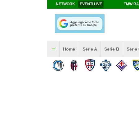
NETWORK
EVENTI LIVE
TMW RA
Home
Serie A
Serie B
Serie