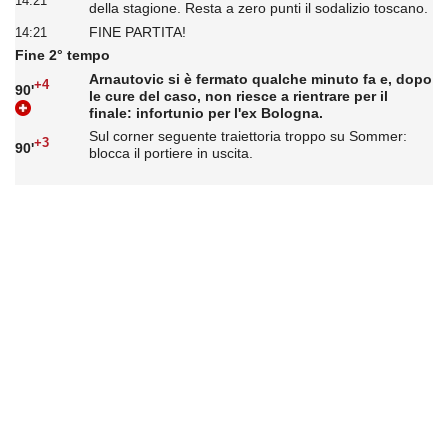
14:21
della stagione. Resta a zero punti il sodalizio toscano.
FINE PARTITA!
14:21
Fine 2° tempo
Arnautovic si è fermato qualche minuto fa e, dopo
+4
90'
le cure del caso, non riesce a rientrare per il
finale: infortunio per l'ex Bologna.
Sul corner seguente traiettoria troppo su Sommer:
+3
90'
blocca il portiere in uscita.